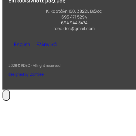
Επικοινωνήστε μαζί μας
Κ. Καρτάλη 150, 38221, Βόλος
693 471 5294
694 944 8474
rdec.dnc@gmail.com
English
Ελληνικά
2026 © RDEC - All right reserved.
designed by: Zombee